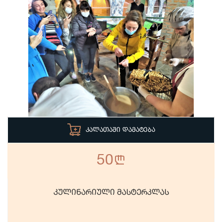
ᲙᲐᲚᲐᲗᲐᲨᲘ ᲓᲐᲛᲐᲢᲔᲑᲐ
50
n
კულინარიული მასტერკლას