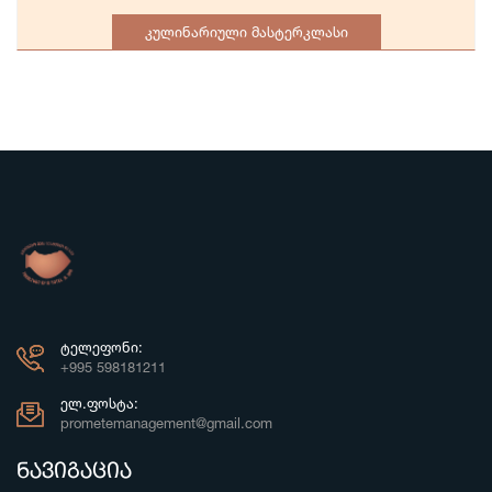
კულინარიული მასტერკლასი
ᲢᲔᲚᲔᲤᲝᲜᲘ:
+995 598181211
ᲔᲚ.ᲤᲝᲡᲢᲐ:
prometemanagement@gmail.com
ნავიგაცია