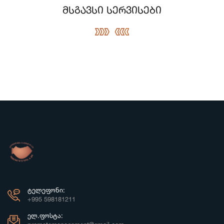
მსგავსი სერვისები
ᲢᲔᲚᲔᲤᲝᲜᲘ:
+995 598181211
ᲔᲚ.ᲤᲝᲡᲢᲐ: