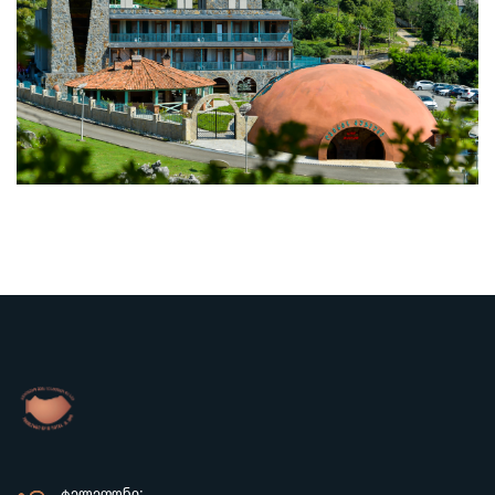
ᲢᲔᲚᲔᲤᲝᲜᲘ: